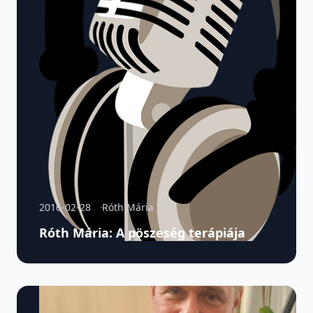
2016-02-28
Róth Mária
Róth Mária: A pöszeség terápiája