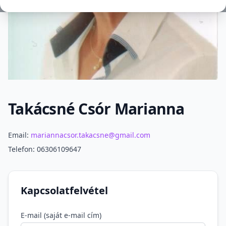
Takácsné Csór Marianna
Szakmai információ
Email:
mariannacsor.takacsne@gmail.com
Telefon: 06306109647
Kapcsolatfelvétel
E-mail (saját e-mail cím)