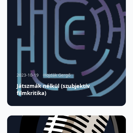
2023-10-19
Hojdák Gergő
Játszmák nélkül (szubjektív
filmkritika)