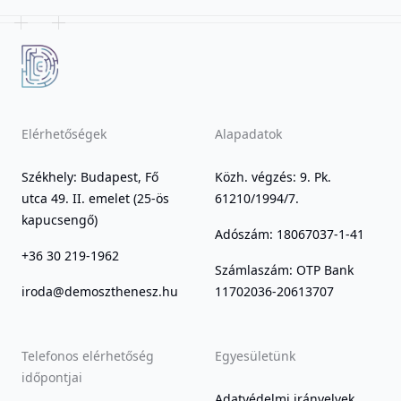
Elérhetőségek
Alapadatok
Székhely: Budapest, Fő
Közh. végzés: 9. Pk.
utca 49. II. emelet (25-ös
61210/1994/7.
kapucsengő)
Adószám: 18067037-1-41
+36 30 219-1962
Számlaszám: OTP Bank
iroda@demoszthenesz.hu
11702036-20613707
Telefonos elérhetőség
Egyesületünk
időpontjai
Adatvédelmi irányelvek