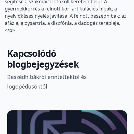
segítése a szakmai protokoll keretein belül. A
gyermekkori és a felnott kori artikulációs hibák, a
nyelvlökéses nyelés javítása. A felnott beszédhibák: az
afázia, a dysartria, a diszfónia, a dadogás terápiája.
</p>
Kapcsolódó
blogbejegyzések
Beszédhibákról érintettektől és
logopédusoktól