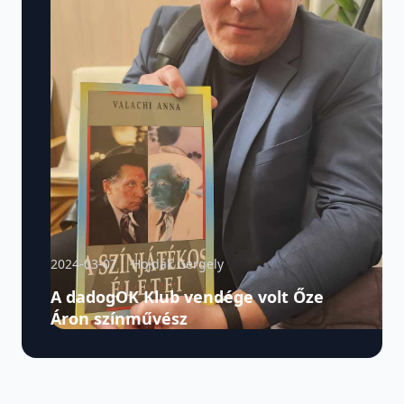
2024-03-07
Hojdák Gergely
A dadogOK Klub vendége volt Őze
Áron színművész