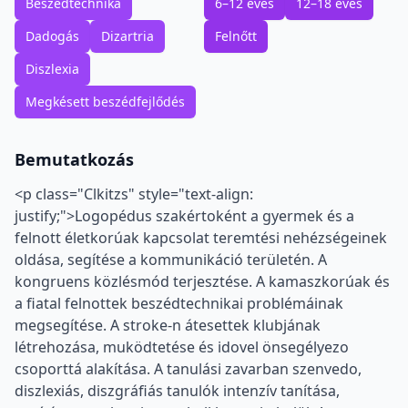
Beszédtechnika
6–12 éves
12–18 éves
Dadogás
Dizartria
Felnőtt
Diszlexia
Megkésett beszédfejlődés
Bemutatkozás
<p class="Clkitzs" style="text-align:
justify;">Logopédus szakértoként a gyermek és a
felnott életkorúak kapcsolat teremtési nehézségeinek
oldása, segítése a kommunikáció területén. A
kongruens közlésmód terjesztése. A kamaszkorúak és
a fiatal felnottek beszédtechnikai problémáinak
megsegítése. A stroke-n átesettek klubjának
létrehozása, muködtetése és idovel önsegélyezo
csoporttá alakítása. A tanulási zavarban szenvedo,
diszlexiás, diszgráfiás tanulók intenzív tanítása,