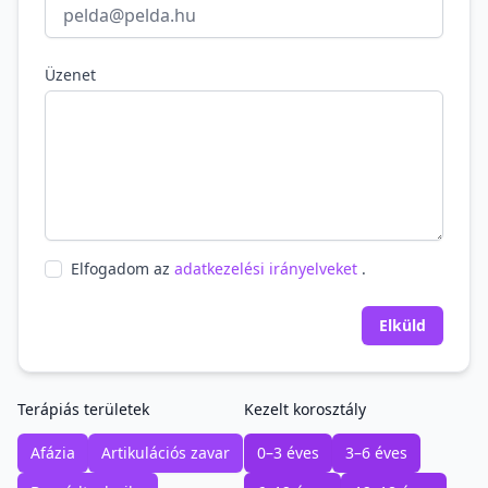
Üzenet
Elfogadom az
adatkezelési irányelveket
.
Elküld
Terápiás területek
Kezelt korosztály
Afázia
Artikulációs zavar
0–3 éves
3–6 éves