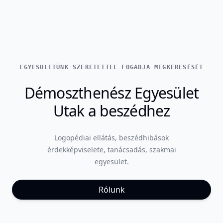
EGYESÜLETÜNK SZERETETTEL FOGADJA MEGKERESÉSÉT
Démoszthenész Egyesület
Utak a beszédhez
Logopédiai ellátás, beszédhibások
érdekképviselete, tanácsadás, szakmai
egyesület.
Rólunk