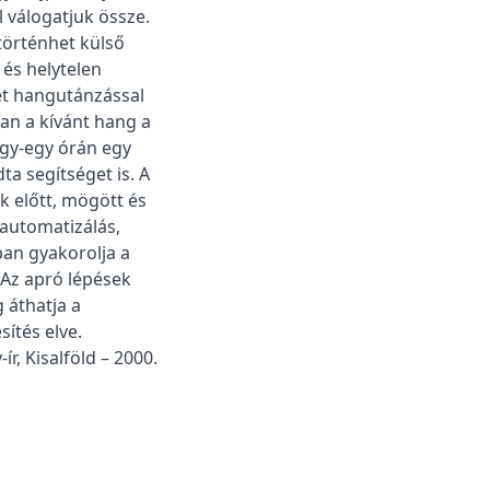
l válogatjuk össze.
 történhet külső
 és helytelen
et hangutánzással
an a kívánt hang a
Egy-egy órán egy
ta segítséget is. A
k előtt, mögött és
 automatizálás,
ban gyakorolja a
 Az apró lépések
 áthatja a
ítés elve.
ír, Kisalföld – 2000.