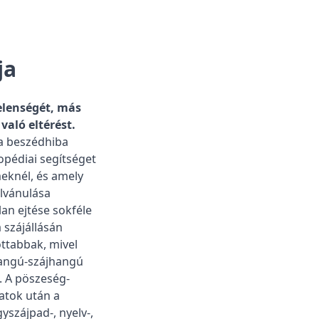
ja
elenségét, más
való eltérést.
 a beszédhiba
opédiai segítséget
meknél, és amely
lvánulása
an ejtése sokféle
 szájállásán
ttabbak, mivel
hangú-szájhangú
e. A pöszeség-
latok után a
yszájpad-, nyelv-,