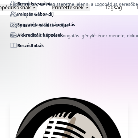
Beszédvizsgálat
Regisztráljon, ha meg szeretne jelenni a Logopédus Keresőb
opédusoknak
Érintetteknek
Tagság
Palotás Gábor díj
Árak és jelentkezés
Fogyatékossági támogatás
Logopédusok jelölése a díjra
delme fontos
Akkreditált képzések
Beszédhibák után járó támogatás igénylésének menete, do
ra
Beszédhibák
felhasználói élmény
s személyre szabott
ására.
gy kezelje a beállításait
vonatkozóan.
ása
lése