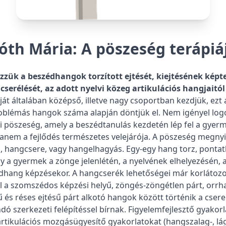
óth Mária: A pöszeség terápiá
zük a beszédhangok torzított ejtését, kiejtésének képt
serélését, az adott nyelvi közeg artikulációs hangjaitól 
ját általában középső, illetve nagy csoportban kezdjük, ezt
oblémás hangok száma alapján döntjük el. Nem igényel log
i pöszeség, amely a beszédtanulás kezdetén lép fel a gyer
nem a fejlődés természetes velejárója. A pöszeség megnyi
s, hangcsere, vagy hangelhagyás. Egy-egy hang torz, pontatl
gy a gyermek a zönge jelenlétén, a nyelvének elhelyezésén, a
édhang képzésekor. A hangcserék lehetőségei már korlátozo
l a szomszédos képzési helyű, zöngés-zöngétlen párt, orr
ű és réses ejtésű párt alkotó hangok között történik a cser
dó szerkezeti felépítéssel bírnak. Figyelemfejlesztő gyakor
rtikulációs mozgásügyesítő gyakorlatokat (hangszalag-, lág