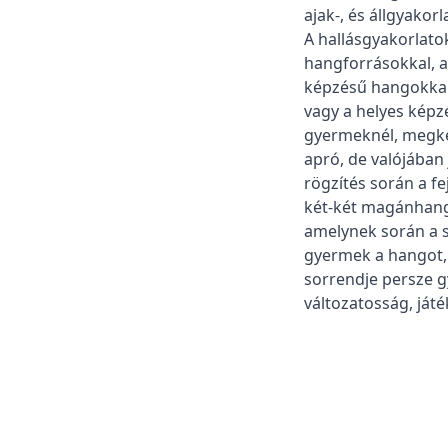
ajak-, és állgyako
A hallásgyakorlatok
hangforrásokkal, ar
képzésű hangokkal)
vagy a helyes képz
gyermeknél, megkez
apró, de valójában 
rögzítés során a f
két-két magánhangz
amelynek során a s
gyermek a hangot, 
sorrendje persze g
változatosság, ját