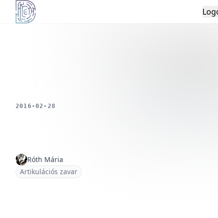
Log
Démoszthenész Egyesület
Az Ön adatainak vé
számunk
Weboldalunk sütiket használ a 
javítására, forgalomelemzésre é
2016-02-28
tartalmak biztosít
Kérjük, fogadja el az összes sütit, va
az egyes sütitípusokra 
Róth Mária
Összes elfogad
Artikulációs zavar
Elutasítás
Beállítások keze