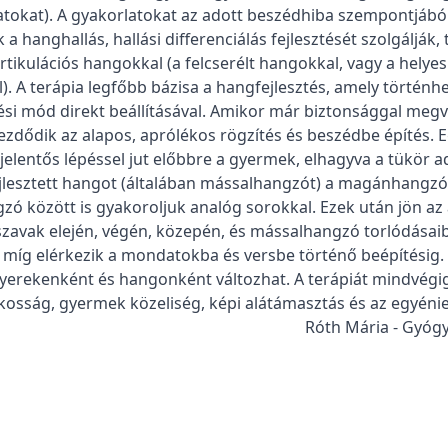
rlatokat). A gyakorlatokat az adott beszédhiba szempontjábó
 a hanghallás, hallási differenciálás fejlesztését szolgálják,
tikulációs hangokkal (a felcserélt hangokkal, vagy a helyes
. A terápia legfőbb bázisa a hangfejlesztés, amely történh
ési mód direkt beállításával. Amikor már biztonsággal megv
dődik az alapos, aprólékos rögzítés és beszédbe építés. 
jelentős lépéssel jut előbbre a gyermek, elhagyva a tükör ad
ejlesztett hangot (általában mássalhangzót) a magánhangzó
ó között is gyakoroljuk analóg sorokkal. Ezek után jön az
zavak elején, végén, közepén, és mássalhangzó torlódásai
míg elérkezik a mondatokba és versbe történő beépítésig.
yerekenként és hangonként változhat. A terápiát mindvégig
ékosság, gyermek közeliség, képi alátámasztás és az egyénies
Róth Mária - Gyógy-