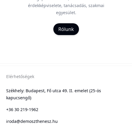
érdekképviselete, tanácsadás, szakmai
egyesület.
Rólunk
Elérhetőségek
Székhely: Budapest, Fő utca 49. II. emelet (25-ös
kapucsengő)
+36 30 219-1962
iroda@demoszthenesz.hu