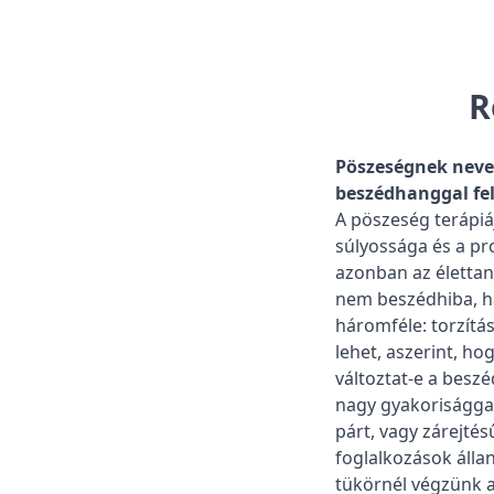
R
Pöszeségnek nevez
beszédhanggal felc
A pöszeség terápiá
súlyossága és a pr
azonban az élettan
nem beszédhiba, ha
háromféle: torzítá
lehet, aszerint, ho
változtat-e a besz
nagy gyakoriságga
párt, vagy zárejtés
foglalkozások állan
tükörnél végzünk a