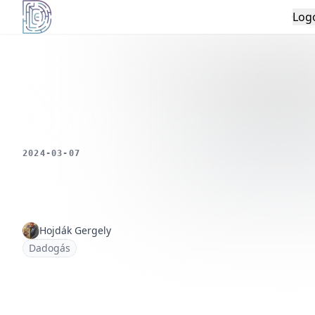
Log
Démoszthenész Egyesület
Az Ön adatainak vé
számunk
Weboldalunk sütiket használ a 
javítására, forgalomelemzésre é
2024-03-07
tartalmak biztosít
Kérjük, fogadja el az összes sütit, va
az egyes sütitípusokra 
Hojdák Gergely
Összes elfogad
Dadogás
Elutasítás
Beállítások keze