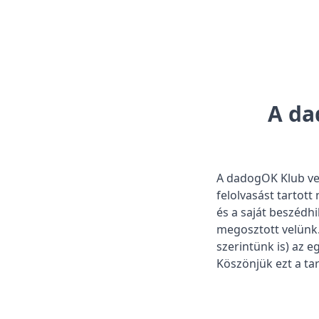
A da
A dadogOK Klub ven
felolvasást tartott
és a saját beszédhi
megosztott velünk.
szerintünk is) az 
Köszönjük ezt a tar