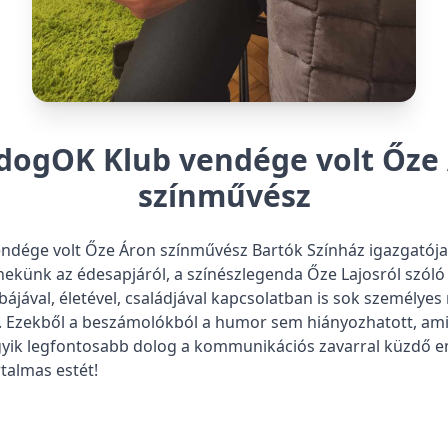
dogOK Klub vendége volt Őze
színművész
dége volt Őze Áron színművész Bartók Színház igazgatója, 
 nekünk az édesapjáról, a színészlegenda Őze Lajosról szóló 
bájával, életével, családjával kapcsolatban is sok személyes 
 Ezekből a beszámolókból a humor sem hiányozhatott, ami 
egyik legfontosabb dolog a kommunikációs zavarral küzdő 
talmas estét!