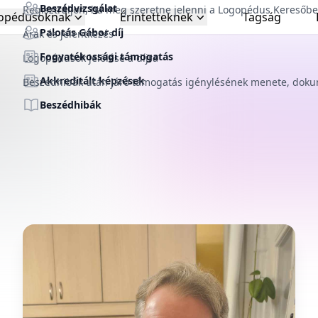
Beszédvizsgálat
Regisztráljon, ha meg szeretne jelenni a Logopédus Keresőb
opédusoknak
Érintetteknek
Tagság
Palotás Gábor díj
Árak és jelentkezés
Fogyatékossági támogatás
Logopédusok jelölése a díjra
delme fontos
Akkreditált képzések
Beszédhibák után járó támogatás igénylésének menete, do
ra
Beszédhibák
felhasználói élmény
s személyre szabott
ására.
gy kezelje a beállításait
vonatkozóan.
ása
lése