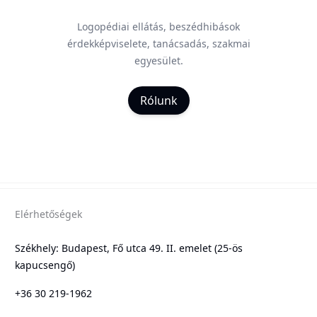
Logopédiai ellátás, beszédhibások
érdekképviselete, tanácsadás, szakmai
egyesület.
Rólunk
Elérhetőségek
Székhely: Budapest, Fő utca 49. II. emelet (25-ös
kapucsengő)
+36 30 219-1962