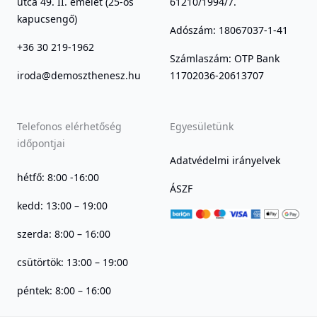
utca 49. II. emelet (25-ös
61210/1994/7.
kapucsengő)
Adószám: 18067037-1-41
+36 30 219-1962
Számlaszám: OTP Bank
iroda@demoszthenesz.hu
11702036-20613707
Telefonos elérhetőség
Egyesületünk
időpontjai
Adatvédelmi irányelvek
hétfő: 8:00 -16:00
ÁSZF
kedd: 13:00 – 19:00
szerda: 8:00 – 16:00
csütörtök: 13:00 – 19:00
péntek: 8:00 – 16:00