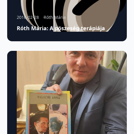
2016-02-28
Róth Mária
Róth Mária: A pöszeség terápiája