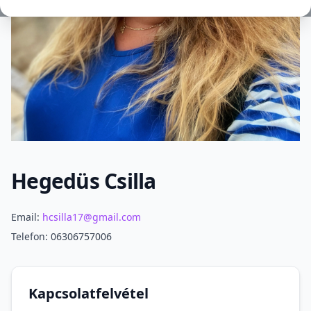
Hegedüs Csilla
Szakmai információ
Email:
hcsilla17@gmail.com
Telefon: 06306757006
Kapcsolatfelvétel