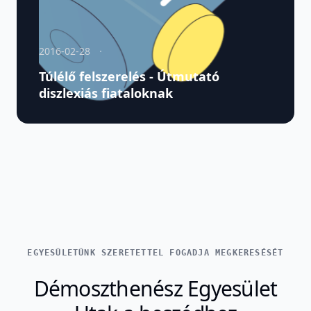
2016-02-28
Túlélő felszerelés - Útmutató
diszlexiás fiataloknak
EGYESÜLETÜNK SZERETETTEL FOGADJA MEGKERESÉSÉT
Démoszthenész Egyesület