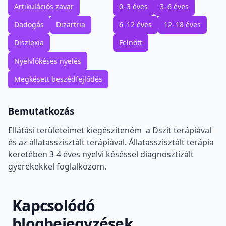
Artikulációs zavar
0–3 éves
3–6 éves
Dadogás
Dizartria
6–12 éves
12–18 éves
Diszlexia
Felnőtt
Nyelvlökéses nyelés
Megkésett beszédfejlődés
Bemutatkozás
Ellátási területeimet kiegészíteném a Dszit terápiával
és az állatasszisztált terápiával. Állatasszisztált terápia
keretében 3-4 éves nyelvi késéssel diagnosztizált
gyerekekkel foglalkozom.
Kapcsolódó
blogbejegyzések