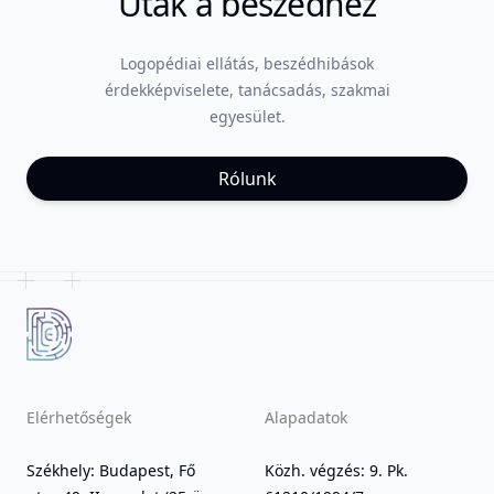
Utak a beszédhez
Logopédiai ellátás, beszédhibások
érdekképviselete, tanácsadás, szakmai
egyesület.
Rólunk
Elérhetőségek
Alapadatok
Székhely: Budapest, Fő
Közh. végzés: 9. Pk.