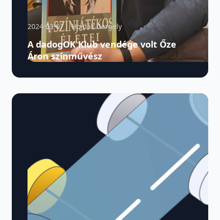
2024-03-07
Hojdák Gergely
A dadogOK Klub vendége volt Őze
Áron színművész