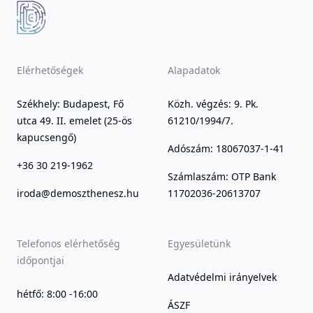
Elérhetőségek
Alapadatok
Székhely: Budapest, Fő
Közh. végzés: 9. Pk.
utca 49. II. emelet (25-ös
61210/1994/7.
kapucsengő)
Adószám: 18067037-1-41
+36 30 219-1962
Számlaszám: OTP Bank
iroda@demoszthenesz.hu
11702036-20613707
Telefonos elérhetőség
Egyesületünk
időpontjai
Adatvédelmi irányelvek
hétfő: 8:00 -16:00
ÁSZF