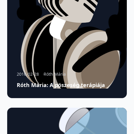
2016-02-28
Róth Mária
Róth Mária: A pöszeség terápiája