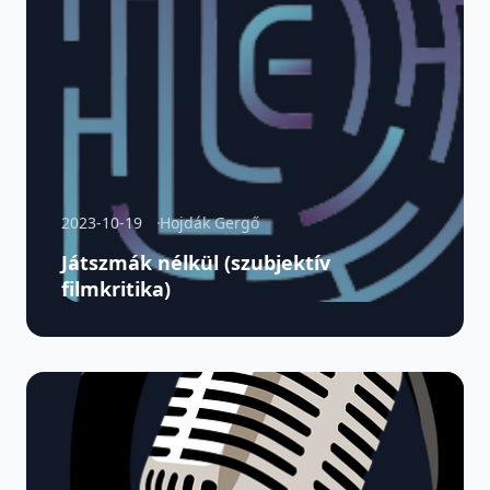
2023-10-19
Hojdák Gergő
Játszmák nélkül (szubjektív
filmkritika)