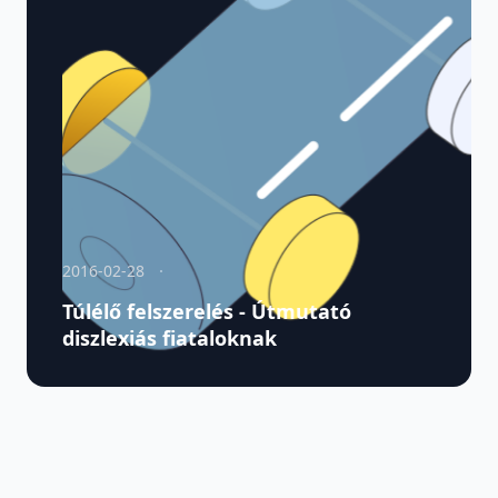
2016-02-28
Túlélő felszerelés - Útmutató
diszlexiás fiataloknak