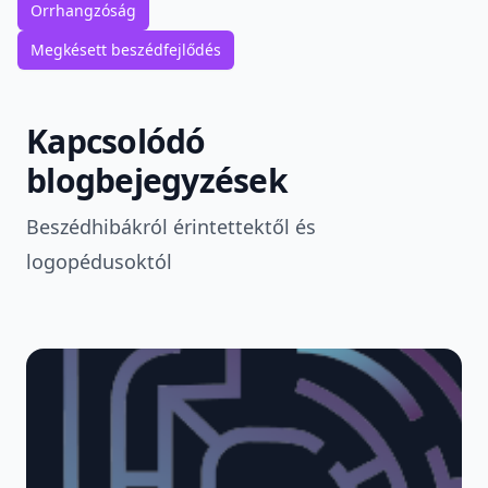
Orrhangzóság
Megkésett beszédfejlődés
Kapcsolódó
blogbejegyzések
Beszédhibákról érintettektől és
logopédusoktól