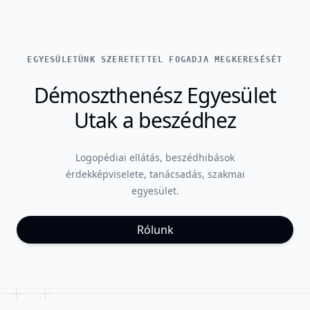
EGYESÜLETÜNK SZERETETTEL FOGADJA MEGKERESÉSÉT
Démoszthenész Egyesület
Utak a beszédhez
Logopédiai ellátás, beszédhibások
érdekképviselete, tanácsadás, szakmai
egyesület.
Rólunk