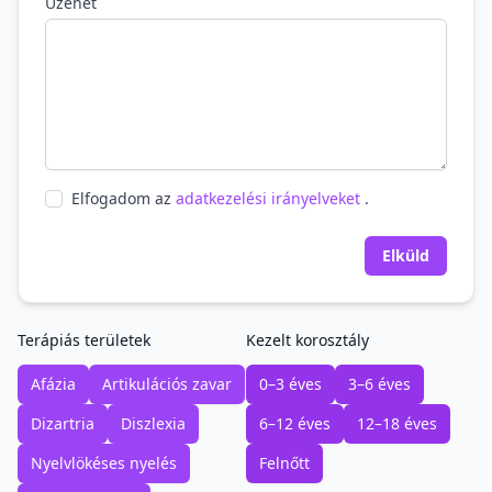
Üzenet
Elfogadom az
adatkezelési irányelveket
.
Elküld
Terápiás területek
Kezelt korosztály
Afázia
Artikulációs zavar
0–3 éves
3–6 éves
Dizartria
Diszlexia
6–12 éves
12–18 éves
Nyelvlökéses nyelés
Felnőtt