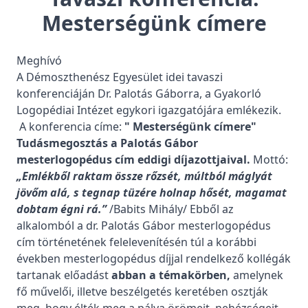
Elutasítás
Mesterségünk címere
Beállítások kezelése
Meghívó
A Démoszthenész Egyesület idei tavaszi
konferenciáján Dr. Palotás Gáborra, a Gyakorló
Logopédiai Intézet egykori igazgatójára emlékezik.
A konferencia címe:
" Mesterségünk címere"
Tudásmegosztás a Palotás Gábor
mesterlogopédus cím eddigi díjazottjaival.
Mottó:
„Emlékből raktam össze rőzsét,
múltból máglyát
jövőm alá,
s tegnap tüzére holnap hősét,
magamat
dobtam égni rá.”
/Babits Mihály/ Ebből az
alkalomból a dr. Palotás Gábor mesterlogopédus
cím történetének felelevenítésén túl a korábbi
években mesterlogopédus díjjal rendelkező kollégák
tartanak előadást
abban a témakörben,
amelynek
fő művelői, illetve beszélgetés keretében osztják