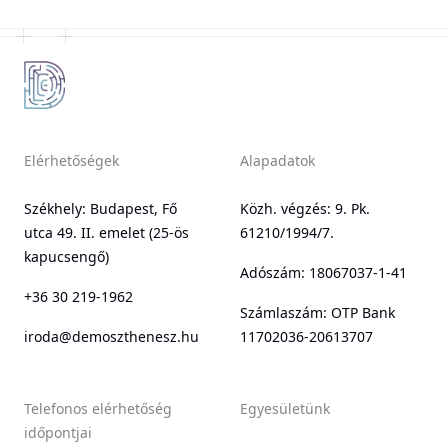
Elérhetőségek
Alapadatok
Székhely: Budapest, Fő
Közh. végzés: 9. Pk.
utca 49. II. emelet (25-ös
61210/1994/7.
kapucsengő)
Adószám: 18067037-1-41
+36 30 219-1962
Számlaszám: OTP Bank
iroda@demoszthenesz.hu
11702036-20613707
Telefonos elérhetőség
Egyesületünk
időpontjai