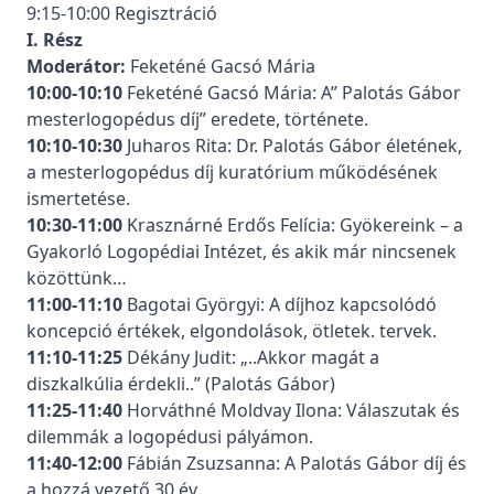
9:15-10:00 Regisztráció
I. Rész
Moderátor:
Feketéné Gacsó Mária
10:00-10:10
Feketéné Gacsó Mária: A” Palotás Gábor
mesterlogopédus díj” eredete, története.
10:10-10:30
Juharos Rita: Dr. Palotás Gábor életének,
a mesterlogopédus díj kuratórium működésének
ismertetése.
10:30-11:00
Krasznárné Erdős Felícia: Gyökereink – a
Gyakorló Logopédiai Intézet, és akik már nincsenek
közöttünk…
11:00-11:10
Bagotai Györgyi: A díjhoz kapcsolódó
koncepció értékek, elgondolások, ötletek. tervek.
11:10-11:25
Dékány Judit: „..Akkor magát a
diszkalkúlia érdekli..” (Palotás Gábor)
11:25-11:40
Horváthné Moldvay Ilona: Válaszutak és
dilemmák a logopédusi pályámon.
11:40-12:00
Fábián Zsuzsanna: A Palotás Gábor díj és
a hozzá vezető 30 év.