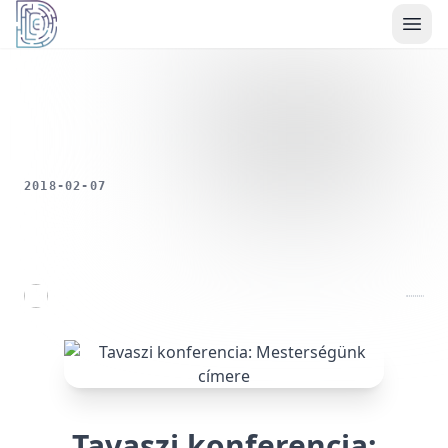
Démoszthenész Egyesület
Az Ön adatainak
védelme fontos
számunkra
2018-02-07
Weboldalunk sütiket használ a
felhasználói élmény javítására,
forgalomelemzésre és személyre
szabott tartalmak biztosítására.
Kérjük, fogadja el az összes sütit,
vagy kezelje a beállításait az
egyes sütitípusokra vonatkozóan.
Összes elfogadása
Tavaszi konferencia: