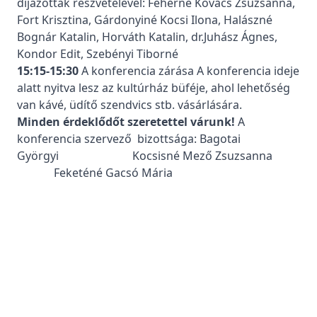
díjazottak részvételével: Fehérné Kovács Zsuzsanna,
Fort Krisztina, Gárdonyiné Kocsi Ilona, Halászné
Bognár Katalin, Horváth Katalin, dr.Juhász Ágnes,
Kondor Edit, Szebényi Tiborné
15:15-15:30
A konferencia zárása A konferencia ideje
alatt nyitva lesz az kultúrház büféje, ahol lehetőség
van kávé, üdítő szendvics stb. vásárlására.
Minden érdeklődőt szeretettel várunk!
A
konferencia szervező bizottsága: Bagotai
Györgyi Kocsisné Mező Zsuzsanna
Feketéné Gacsó Mária