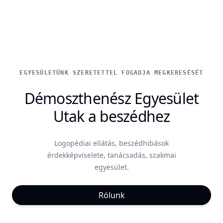
EGYESÜLETÜNK SZERETETTEL FOGADJA MEGKERESÉSÉT
Démoszthenész Egyesület
Utak a beszédhez
Logopédiai ellátás, beszédhibások
érdekképviselete, tanácsadás, szakmai
egyesület.
Rólunk