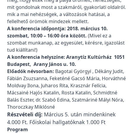
meg, hogy élték meg a pálya örömeit, nehézségeit,
mit gondolnak most a szakmáról, gyakorlati oldalról.
mik a mai nehézségek, a változások hatásai, a
fellelhető örömök mindezek mellett.
A konferencia időpontja: 2018. március 10.
szombat, 10:00 – 16:00 óra között.
(Mivel ez a
szombat munkanap, az egyesület, kérésre, igazolást
tud kiállítani!)
A konferencia helyszíne:
Aranytíz Kultúrház 1051
Budapest, Arany János u. 10.
Előadók névsorban:
Bagotai Györgyi , Dékány Judit,
Fábián Zsuzsanna, Feketéné Gacsó Mária, Horváthné
Moldvay Ilona, Juharos Rita, Krasznár Felícia,
Mácsainé Hajós Katalin, Rosta Katalin, Schmidtné
Balás Eszter, dr. Szabó Edina, Szatmáriné Mályi Nóra,
Thoroczkay Miklósné
Részvételi díj:
Március 5. után mindenkinek
4.000 Ft. Főiskolai hallgatóknak 1.000 Ft
Program