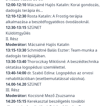
12:00-12:10
Mácsainé Hajós Katalin: Korai gondozás,
dadogás terápia és…
12:10-12:30
Rosta Katalin: A Frostig-terápia
alkalmazása a beszédfogyatékos óvodásoknál.
12:30-13:15
SZÜNET
Küldöttgyűlés
II. Rész
Moderátor:
Mácsainé Hajós Katalin
13:15-13:30
Schmidtné Balás Eszter: Team-munka a
dadogás terápiájában.
13:30-13:40
Thoroczkay Miklósné: A beszédtechnika
oktatása logopédusi szemlélettel.
13:40-14:00
dr. Szabó Edina: Logopédus az orvosi
rehabilitációban (esetbemutatással vázolva).
14.00-14.20
SZÜNET
III. Rész
Moderátor:
Kocsisné Mező Zsuzsanna
14:20-15:15
Kerekasztal beszélgetés további