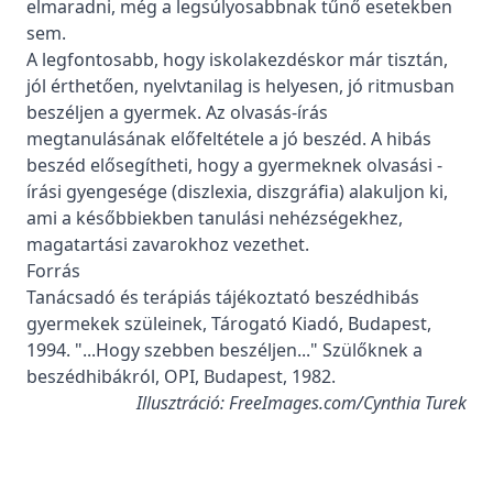
elmaradni, még a legsúlyosabbnak tűnő esetekben
sem.
A legfontosabb, hogy iskolakezdéskor már tisztán,
jól érthetően, nyelvtanilag is helyesen, jó ritmusban
beszéljen a gyermek. Az olvasás-írás
megtanulásának előfeltétele a jó beszéd. A hibás
beszéd elősegítheti, hogy a gyermeknek olvasási -
írási gyengesége (diszlexia, diszgráfia) alakuljon ki,
ami a későbbiekben tanulási nehézségekhez,
magatartási zavarokhoz vezethet.
Forrás
Tanácsadó és terápiás tájékoztató beszédhibás
gyermekek szüleinek, Tárogató Kiadó, Budapest,
1994. "...Hogy szebben beszéljen..." Szülőknek a
beszédhibákról, OPI, Budapest, 1982.
Illusztráció: FreeImages.com/Cynthia Turek