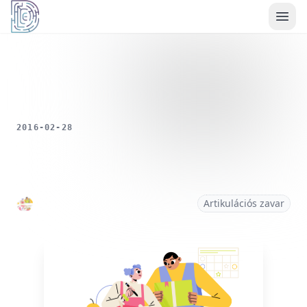
Démoszthenész Egyesület
Az Ön adatainak
védelme fontos
számunkra
2016-02-28
Weboldalunk sütiket használ a
felhasználói élmény javítására,
forgalomelemzésre és személyre
szabott tartalmak biztosítására.
Artikulációs zavar
Kérjük, fogadja el az összes sütit,
vagy kezelje a beállításait az
egyes sütitípusokra vonatkozóan.
Összes elfogadása