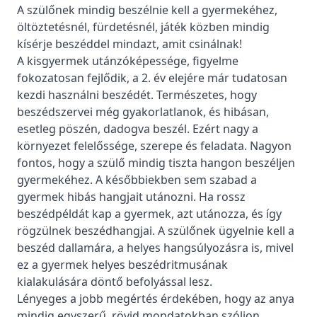
A szülőnek mindig beszélnie kell a gyermekéhez,
öltöztetésnél, fürdetésnél, játék közben mindig
kísérje beszéddel mindazt, amit csinálnak!
A kisgyermek utánzóképessége, figyelme
fokozatosan fejlődik, a 2. év elejére már tudatosan
kezdi használni beszédét. Természetes, hogy
beszédszervei még gyakorlatlanok, és hibásan,
esetleg pöszén, dadogva beszél. Ezért nagy a
környezet felelőssége, szerepe és feladata. Nagyon
fontos, hogy a szülő mindig tiszta hangon beszéljen
gyermekéhez. A későbbiekben sem szabad a
gyermek hibás hangjait utánozni. Ha rossz
beszédpéldát kap a gyermek, azt utánozza, és így
rögzülnek beszédhangjai. A szülőnek ügyelnie kell a
beszéd dallamára, a helyes hangsúlyozásra is, mivel
ez a gyermek helyes beszédritmusának
kialakulására döntő befolyással lesz.
Lényeges a jobb megértés érdekében, hogy az anya
mindig egyszerű, rövid mondatokban szóljon