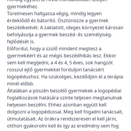
gyermekéhez.
Türelmesen hallgassa végig, mindig legyen
érdeklődő és bátorító. Ösztönözze a gyermek
beszédkedvét. A zaklatott, ideges környezet károsan
befolyásolja a gyermek beszéd- és személyiség-
fejlődését is.
Előfordul, hogy a szülő mindent megtesz a
gyermekéért és az mégis beszédhibás lesz. Ekkor
sem kell megijedni, a 4 és 4, 5 éves, sok hangzót
rosszul ejtő gyermekkel forduljon tanácsért
logopédushoz. Ha szükséges, kezdődjön el a terápia
minél előbb.
Általában a pöszén beszélő gyermekek a logopédiai
foglalkozások hatására szinte teljesen megtanulnak
helyesen beszélni. Ehhez azonban együtt kell
dolgozni a logopédussal. Meg kell fogadni tanácsait,
útmutatásait. Az órákra rendszeresen el kell járni,
otthon gyakorolni kell és így az eredmény sem fog