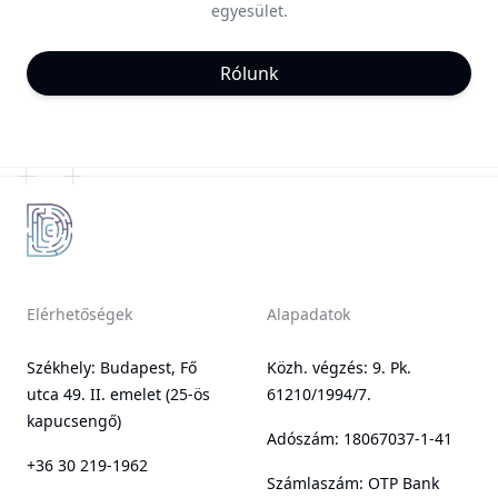
egyesület.
Rólunk
Elérhetőségek
Alapadatok
Székhely: Budapest, Fő
Közh. végzés: 9. Pk.
utca 49. II. emelet (25-ös
61210/1994/7.
kapucsengő)
Adószám: 18067037-1-41
+36 30 219-1962
Számlaszám: OTP Bank