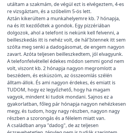
utáltam a szakmám, de végül ezt is elvégeztem, 4-es
re vizsgáztam, és a szóbelim 5-ös lett.
Aztán kikerültem a munkahelyemre kb. 7 hónapja,
na és itt kezdődtek a gondok. Egy pizzériában
dolgozok, ahol a telefont is nekünk kell felvenni, a
beilleszkedás itt is nehéz volt, de hál'Istennek itt sem
szólta meg senki a dadogásomat, de engem nagyon
zavart. Azóta teljesen beilleszkedtem, jól elvagyunk.
A telefonfelvétellel édekes módon semmi gond nem
volt, viszont kb. 2 hónapja nagyon megromlott a
beszédem, és esküszöm, az összeomlás szélén
álltam-állok. És ami nagyon érdekes, és emiatt is
TUDOM, hogy ez legyőzhető, hogy ha magam
vagyok, mindent ki tudok mondani. Sajnos ez a
gyakorlatban, főleg pár hónapja nagyon nehézkesen
megy, és tudom, hogy nagy részben, nagyon nagy
részben a szorongás és a félelem miatt van.
A családban anya "dadog", de az teljesen
észrevehetetlen, tényleg nem is tudják szerintem,