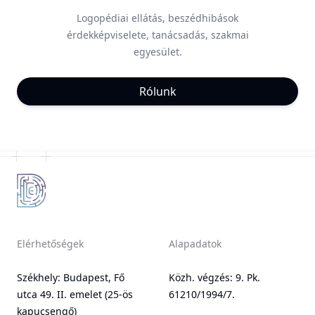
Logopédiai ellátás, beszédhibások
érdekképviselete, tanácsadás, szakmai
egyesület.
Rólunk
Elérhetőségek
Alapadatok
Székhely: Budapest, Fő
Közh. végzés: 9. Pk.
utca 49. II. emelet (25-ös
61210/1994/7.
kapucsengő)