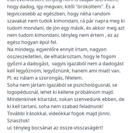
hogy dadog, igy megvan, kitől "örököltem". És a
legviccesebb az egészben, hogy néha random
szavakat nem tudok kimondani, rá pár napra meg ki
tudom mondani, de jön egy másik, és akkor meg azt
nem tudom kimondani, tényleg nem értem , ez az
egész hogyan épül fel.
Na mindegy, egyenlőre ennyit írtam, nagyon
összeszedetlen, de elhatároztam, hogy le fogom
győzni a dadogást, vagyis igazából nem a dadogást
kell legyőznöm, legyőznünk, hanem ami miatt van.
Pl. ez nálam a szorongás, félelem.
Soha nem jártam igazából se pszichológusnál, se
logopédusnál, lehet ki kellene próbálnom majd.
Mindenkinek kitartást, sokan szenvedünk ebben, de
ki kell tartani, soha nem szabad feladnunk!
További írásokkal, videókkal fogok majd jönni.
Sziasztok!
ui: tényleg bocsánat az össze-visszaságért!