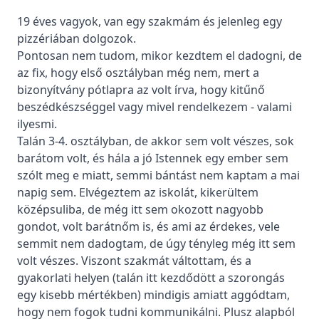
Elutasítás
19 éves vagyok, van egy szakmám és jelenleg egy
Beállítások kezelése
pizzériában dolgozok.
Pontosan nem tudom, mikor kezdtem el dadogni, de
az fix, hogy első osztályban még nem, mert a
bizonyítvány pótlapra az volt írva, hogy kitűnő
beszédkészséggel vagy mivel rendelkezem - valami
ilyesmi.
Talán 3-4. osztályban, de akkor sem volt vészes, sok
barátom volt, és hála a jó Istennek egy ember sem
szólt meg e miatt, semmi bántást nem kaptam a mai
napig sem. Elvégeztem az iskolát, kikerültem
középsuliba, de még itt sem okozott nagyobb
gondot, volt barátnőm is, és ami az érdekes, vele
semmit nem dadogtam, de úgy tényleg még itt sem
volt vészes. Viszont szakmát váltottam, és a
gyakorlati helyen (talán itt kezdődött a szorongás
egy kisebb mértékben) mindigis amiatt aggódtam,
hogy nem fogok tudni kommunikálni. Plusz alapból