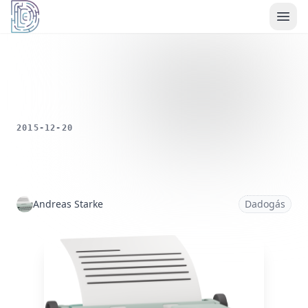
Démoszthenész Egyesület
Az Ön adatainak
védelme fontos
számunkra
2015-12-20
Weboldalunk sütiket használ a
felhasználói élmény javítására,
forgalomelemzésre és személyre
szabott tartalmak biztosítására.
Andreas Starke
Dadogás
Kérjük, fogadja el az összes sütit,
vagy kezelje a beállításait az
egyes sütitípusokra vonatkozóan.
Összes elfogadása