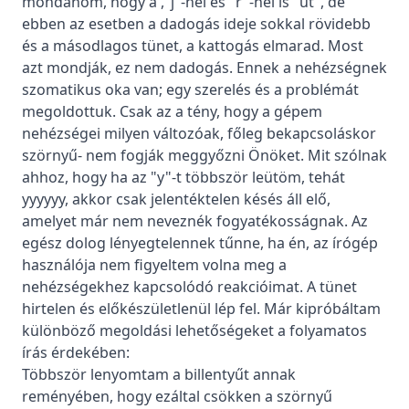
mondanom, hogy a ,"j"-nél és "r"-nél is "üt", de
ebben az esetben a dadogás ideje sokkal rövidebb
és a másodlagos tünet, a kattogás elmarad. Most
azt mondják, ez nem dadogás. Ennek a nehézségnek
szomatikus oka van; egy szerelés és a problémát
megoldottuk. Csak az a tény, hogy a gépem
nehézségei milyen változóak, főleg bekapcsoláskor
szörnyű- nem fogják meggyőzni Önöket. Mit szólnak
ahhoz, hogy ha az "y"-t többször leütöm, tehát
yyyyyy, akkor csak jelentéktelen késés áll elő,
amelyet már nem neveznék fogyatékosságnak. Az
egész dolog lényegtelennek tűnne, ha én, az írógép
használója nem figyeltem volna meg a
nehézségekhez kapcsolódó reakcióimat. A tünet
hirtelen és előkészületlenül lép fel. Már kipróbáltam
különböző megoldási lehetőségeket a folyamatos
írás érdekében:
Többször lenyomtam a billentyűt annak
reményében, hogy ezáltal csökken a szörnyű