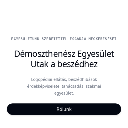
EGYESÜLETÜNK SZERETETTEL FOGADJA MEGKERESÉSÉT
Démoszthenész Egyesület
Utak a beszédhez
Logopédiai ellátás, beszédhibások
érdekképviselete, tanácsadás, szakmai
egyesület.
Rólunk