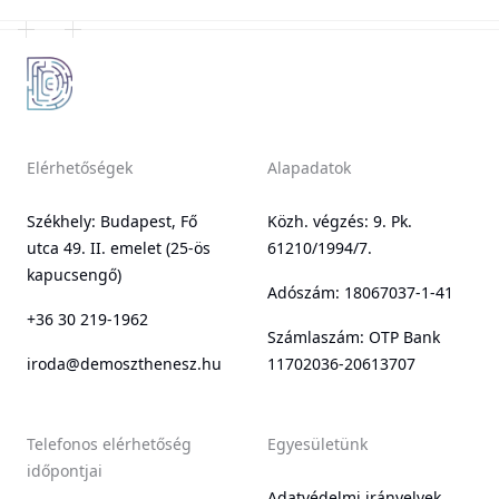
Elérhetőségek
Alapadatok
Székhely: Budapest, Fő
Közh. végzés: 9. Pk.
utca 49. II. emelet (25-ös
61210/1994/7.
kapucsengő)
Adószám: 18067037-1-41
+36 30 219-1962
Számlaszám: OTP Bank
iroda@demoszthenesz.hu
11702036-20613707
Telefonos elérhetőség
Egyesületünk
időpontjai
Adatvédelmi irányelvek