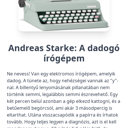
Elutasítás
Beállítások kezelése
Andreas Starke: A dadogó
írógépem
Ne nevess! Van egy elektromos írógépem, amelyik
dadog. A tünete az, hogy nehézségei vannak az "y"-
nal. A billentyű lenyomásának pillanatában nem
történik semmi, legalábbis semmi észrevehető. Egy
két percen belül azonban a gép elkezd kattogni, és a
betűemelő begörcsöl, ami akár 3 másodpercig is
eltarthat. Utána visszacsapódik a papírra és írhatok
tovább. Hogy teljes legyen a diagnózis, azt is el kell