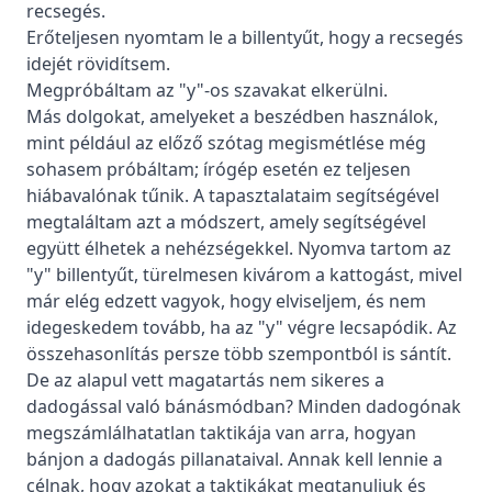
recsegés.
Erőteljesen nyomtam le a billentyűt, hogy a recsegés
idejét rövidítsem.
Megpróbáltam az "y"-os szavakat elkerülni.
Más dolgokat, amelyeket a beszédben használok,
mint például az előző szótag megismétlése még
sohasem próbáltam; írógép esetén ez teljesen
hiábavalónak tűnik. A tapasztalataim segítségével
megtaláltam azt a módszert, amely segítségével
együtt élhetek a nehézségekkel. Nyomva tartom az
"y" billentyűt, türelmesen kivárom a kattogást, mivel
már elég edzett vagyok, hogy elviseljem, és nem
idegeskedem tovább, ha az "y" végre lecsapódik. Az
összehasonlítás persze több szempontból is sántít.
De az alapul vett magatartás nem sikeres a
dadogással való bánásmódban? Minden dadogónak
megszámlálhatatlan taktikája van arra, hogyan
bánjon a dadogás pillanataival. Annak kell lennie a
célnak, hogy azokat a taktikákat megtanuljuk és